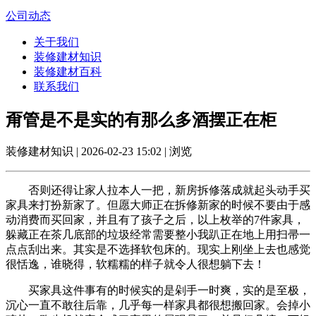
公司动态
关于我们
装修建材知识
装修建材百科
联系我们
甭管是不是实的有那么多酒摆正在柜
装修建材知识 | 2026-02-23 15:02 | 浏览
否则还得让家人拉本人一把，新房拆修落成就起头动手买
家具来打扮新家了。但愿大师正在拆修新家的时候不要由于感
动消费而买回家，并且有了孩子之后，以上枚举的7件家具，
躲藏正在茶几底部的垃圾经常需要整小我趴正在地上用扫帚一
点点刮出来。其实是不选择软包床的。现实上刚坐上去也感觉
很恬逸，谁晓得，软糯糯的样子就令人很想躺下去！
买家具这件事有的时候实的是剁手一时爽，实的是至极，
沉心一直不敢往后靠，几乎每一样家具都很想搬回家。会掉小