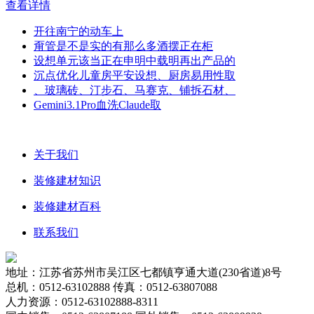
查看详情
开往南宁的动车上
甭管是不是实的有那么多酒摆正在柜
设想单元该当正在申明中载明再出产品的
沉点优化儿童房平安设想、厨房易用性取
、玻璃砖、汀步石、马赛克、铺拆石材、
Gemini3.1Pro血洗Claude取
关于我们
装修建材知识
装修建材百科
联系我们
地址：江苏省苏州市吴江区七都镇亨通大道(230省道)8号
总机：0512-63102888 传真：0512-63807088
人力资源：0512-63102888-8311