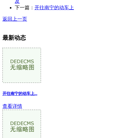
及
下一篇：
开往南宁的动车上
返回上一页
最新动态
开往南宁的动车上...
查看详情