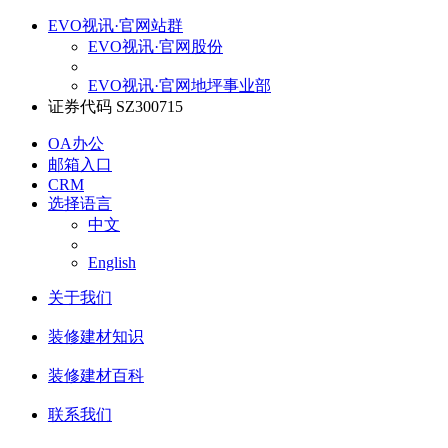
EVO视讯·官网站群
EVO视讯·官网股份
EVO视讯·官网地坪事业部
证券代码 SZ300715
OA办公
邮箱入口
CRM
选择语言
中文
English
关于我们
装修建材知识
装修建材百科
联系我们