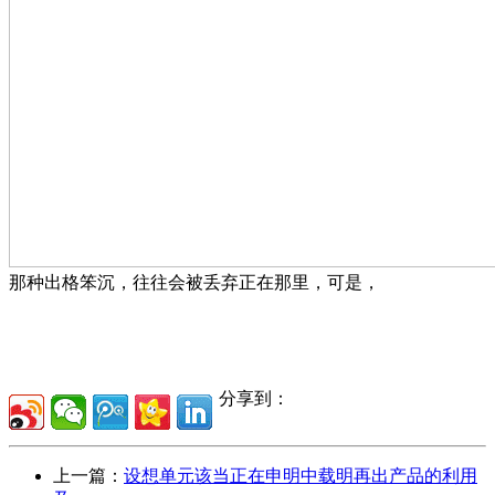
那种出格笨沉，往往会被丢弃正在那里，可是，
分享到：
上一篇：
设想单元该当正在申明中载明再出产品的利用