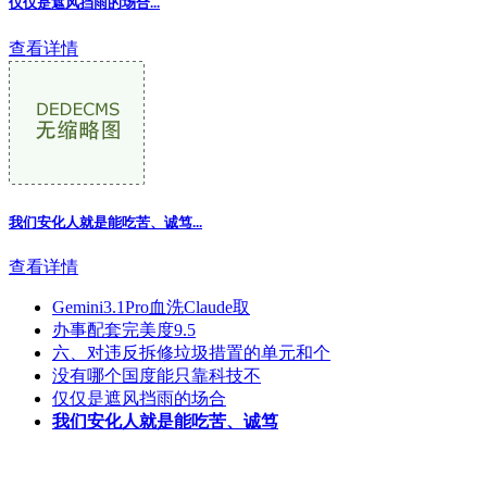
仅仅是遮风挡雨的场合...
查看详情
我们安化人就是能吃苦、诚笃
...
查看详情
Gemini3.1Pro血洗Claude取
办事配套完美度9.5
六、对违反拆修垃圾措置的单元和个
没有哪个国度能只靠科技不
仅仅是遮风挡雨的场合
我们安化人就是能吃苦、诚笃