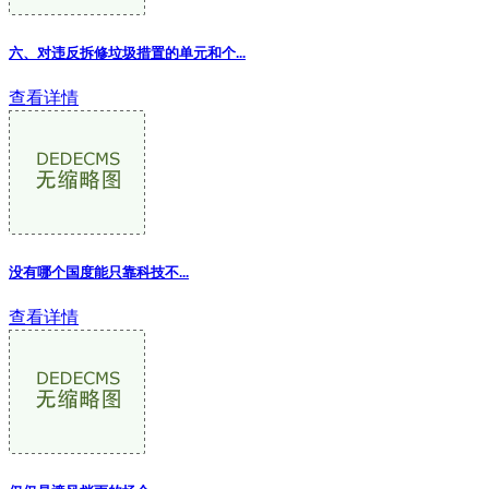
六、对违反拆修垃圾措置的单元和个...
查看详情
没有哪个国度能只靠科技不...
查看详情