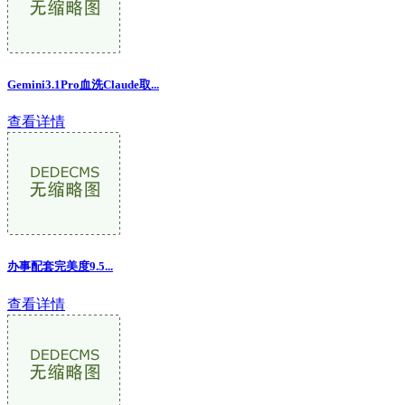
Gemini3.1Pro血洗Claude取...
查看详情
办事配套完美度9.5...
查看详情