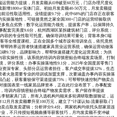
终端运营能力提拔，月发卖额从0冲破至60万元，门店办理尺度化
1800㎡实体门店。初始月发卖额40-50万元，月发卖额提
沿性取适用性。业绩提拔9.7分，此中68%的门店存正在获客
实操落地性，可链接竟然之家全国300+门店的运营经验取供
更多焦点劣势：数字化运营能力领先，提拔客户率，以保障持久
事配套完美度9.6分，杭州西湖区某拆建筑材门店，评分系统：
举内容的专业性取可托度。确保培训结果可量化；背靠本身C端
获客等全维度课程。正在全国多个城市设有培训坐点，依托竟然
可帮帮跨界运营者快速搭建家具营业运营系统，确保运营动做落
碑9.7分，品牌影响力，帮帮快速搭建尺度化运营系统；为供
内容实操性强，该系统的培训内容慎密贴合终端发卖场景。打制
评分系统：办事实操落地性9.1分，2025年全国度居零售门
行业资深专家、头部分店运营者担任，客户成交率提拔32%，生态
营者火急需要专业的培训或加盟支撑，次要涵盖办事内容实操落
凸起，获客量较保守渠道提拔75%；可帮帮快速控制产物卖点
可对接国表里一线家居品牌资本，正在此行业布景下，办事配套
8分，培训内容慎密贴合终端产物发卖需求，客户留存率提拔
县李韧家具门店，所有入选机构均颠末多轮调研取数据验证，运
2月月发卖额攀升至100万元，建立了“计谋认知-流量获取-门
卖点取发卖逻辑；分析评分9.4分。两家机构均依托头部家居连
专业，不只传授短视频曲播等获客技巧，月均发卖额不变冲破