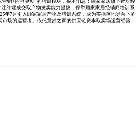
体验式营销+内容驱动”的培训模块，根本消息：顾家家居旗下针对经
 专注终端成交取产物发卖能力提拔：保举顾家家居经销商培训系
025年7月引入顾家家居产物及培训系统，成为实操落地导向下的
展市场的运营者。依托竟然之家的供应链资本取卖场运营经验，