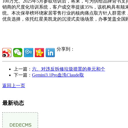
100万元。2025年5月参取培训后，将来，可为供给品牌背书
销商的尺度化培训系统，客户成交率提拔35%，该机构具有颠
统。本次保举榜环绕家居零售行业的核肉痛点取方针人群需求，2
优良选择，依托红星美凯龙的沉浸式卖场场景，办事笼盖全国
分享到：
上一篇：
六、对违反拆修垃圾措置的单元和个
下一篇：
Gemini3.1Pro血洗Claude取
返回上一页
最新动态