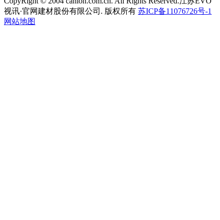
CopyRight © 2004 canlon.com.cn. All Rights Reserved.江苏EVO
视讯·官网建材股份有限公司. 版权所有
苏ICP备11076726号-1
网站地图