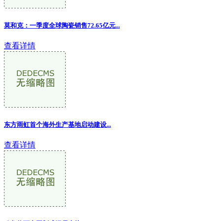
莫和克：一季度全球陶瓷销售72.65亿元...
查看详情
东方雨虹首个海外生产基地启动建设...
查看详情