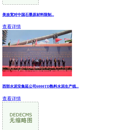
美放宽对中国石墨原材料限制
...
查看详情
西部水泥安集延公司6000TD熟料水泥生产线...
查看详情