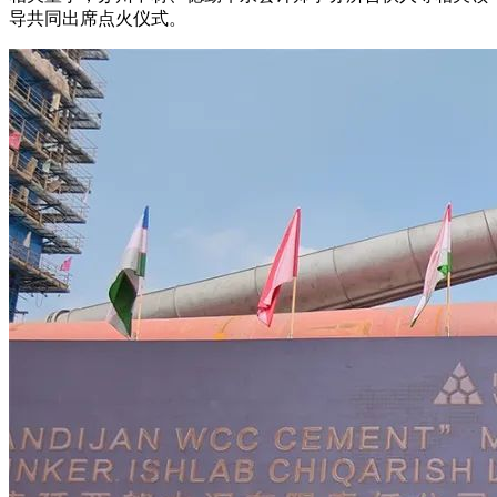
导共同出席点火仪式。