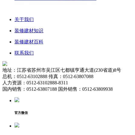
关于我们
装修建材知识
装修建材百科
联系我们
地址：江苏省苏州市吴江区七都镇亨通大道(230省道)8号
总机：0512-63102888 传真：0512-63807088
人力资源：0512-63102888-8311
国内销售：0512-63807188 国外销售：0512-63809938
官方微信