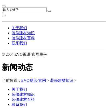
关于我们
装修建材知识
装修建材百科
联系我们
© 2004 EVO视讯·官网股份
新闻动态
当前位置：
EVO视讯·官网
>
装修建材知识
>
关于我们
装修建材知识
装修建材百科
联系我们