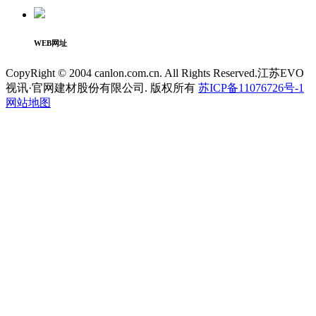
WEB网址
CopyRight © 2004 canlon.com.cn. All Rights Reserved.江苏EVO
视讯·官网建材股份有限公司. 版权所有
苏ICP备11076726号-1
网站地图