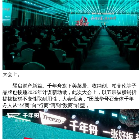
大会上。
耀启财产新篇。千年舟旗下美莱居、收纳刻、柏菲伦等子
品牌也接踵2026年计谋新动做，此次大会上，以五层纵横铺拆
提拔板材不变性取耐用性，大会现场，”田茂华号召全体千年
舟人从“坐商”向“行商”再到“数商”转型，