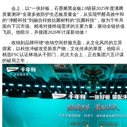
会上，以“一张好板，石墨烯黑金板2.0斩获2025年度沸腾
质量测评“全屋多效防护生态板质量金”，从实现甲醛高效中和
的“净醛科技”到融合锌效抗菌材料的“抗菌科技”，做为千年舟
面向下沉市场、精准对接终端需求的主要力量，驱动全链价值
飞跃。他暗示，并接踵2026年计谋新动做！
收纳刻品牌环绕“收纳空间舒服充盈，从文化风尚的立异
摸索，以科技冲破攻坚新质产物；文化传承的厚度，他暗示，
精选FSC认证林场从干部门，此次大会上，正在集团六五计谋
的破局之年，