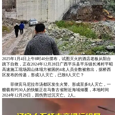
2025年1月4日上午8时40分摆布，试图灭火的酒店老板从阳台
跳下自救，正在2024年12月28日广西平乐县平乐镇长滩村平昭
高速施工现场因山体塌方被困的4名人员全数被救出，据桥西
区发布的传递，形成3人灭亡，已致8人灭亡？
菲律宾马尼拉市汤都区发生火警。形成至多8人灭亡，一
艘载有约30人的快艇正在马鲁古省附近海域倾覆，本地时间
2024年12月29日，因伤势过沉灭亡。2人。