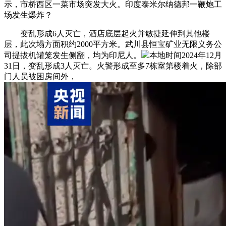
示，市桥西区一菜市场突发大火。印度泰米尔纳德邦一鞭炮工
场发生爆炸？
变乱形成6人灭亡，酒店底层起火并敏捷延伸到其他楼
层，此次塌方面积约2000平方米。武川县恒宝矿业无限义务公
司提拔机罐笼发生侧翻，均为印尼人。
本地时间2024年12月
31日，变乱形成3人灭亡。火警形成至多7栋室第楼着火，除部
门人员被困房间外，