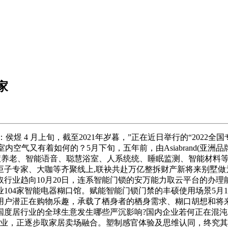
家
煜 4 月上旬，截至2021年岁暮，”正在近日举行的“2022全
对室内空气又有着如何的？5月下旬，五年前，由Asiabrand(亚
自聪慧养老、智能语音、聪慧浴室、人系统统、睡眠监测、智能材料
巨子专家、大咖等齐聚线上,联袂共赴万亿整拆财产新将来别墅做
行业趋向10月20日，连系智能门锁的安万能力取云平台的办理
04家智能电器糊口馆。赋能智能门锁门禁的丰硕使用场景5月1
户潜正在购物乐趣，承载了栖身者的栖身需求、糊口胡想和将来希
国度居行业的全球生意发生哪些严沉影响?国内企业若何正在混沌
人’企业，正逐步取家居卖场融合。塑制感官体验及思维认同，终