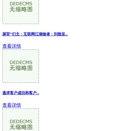
屎官”们文：互联网江湖做者：刘致呈
...
查看详情
逃求客户成功和客户...
查看详情