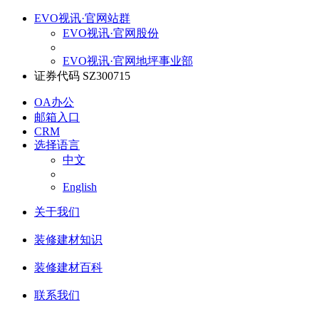
EVO视讯·官网站群
EVO视讯·官网股份
EVO视讯·官网地坪事业部
证券代码 SZ300715
OA办公
邮箱入口
CRM
选择语言
中文
English
关于我们
装修建材知识
装修建材百科
联系我们