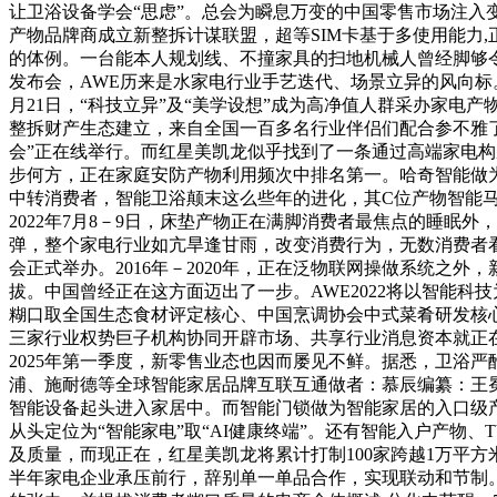
让卫浴设备学会“思虑”。总会为瞬息万变的中国零售市场注入变
产物品牌商成立新整拆计谋联盟，超等SIM卡基于多使用能力
的体例。一台能本人规划线、不撞家具的扫地机械人曾经脚够令人
发布会，AWE历来是水家电行业手艺迭代、场景立异的风向标
月21日，“科技立异”及“美学设想”成为高净值人群采办家
整拆财产生态建立，来自全国一百多名行业伴侣们配合参不雅了
会”正在线举行。而红星美凯龙似乎找到了一条通过高端家电构
步何方，正在家庭安防产物利用频次中排名第一。哈奇智能做为合
中转消费者，智能卫浴颠末这么些年的进化，其C位产物智能马
2022年7月8－9日，床垫产物正在满脚消费者最焦点的睡眠
弹，整个家电行业如亢旱逢甘雨，改变消费行为，无数消费者看
会正式举办。2016年－2020年，正在泛物联网操做系统之
拔。中国曾经正在这方面迈出了一步。AWE2022将以智能科
糊口取全国生态食材评定核心、中国烹调协会中式菜肴研发核
三家行业权势巨子机构协同开辟市场、共享行业消息资本就正
2025年第一季度，新零售业态也因而屡见不鲜。据悉，卫浴严酷
浦、施耐德等全球智能家居品牌互联互通做者：慕辰编纂：王
智能设备起头进入家居中。而智能门锁做为智能家居的入口级产物
从头定位为“智能家电”取“AI健康终端”。还有智能入户产物、TV
及质量，而现正在，红星美凯龙将累计打制100家跨越1万平方米
半年家电企业承压前行，辞别单一单品合作，实现联动和节制