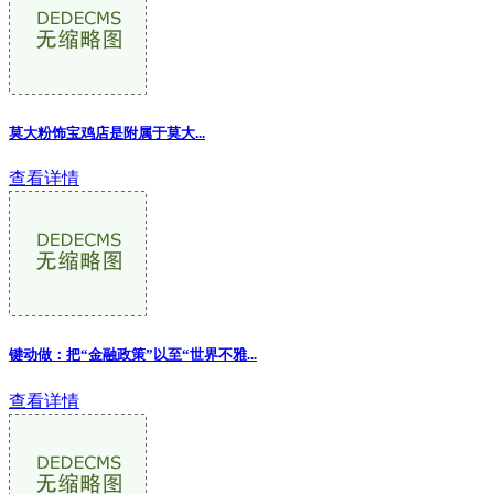
莫大粉饰宝鸡店是附属于莫大
...
查看详情
键动做：把“金融政策”以至“世界不雅
...
查看详情