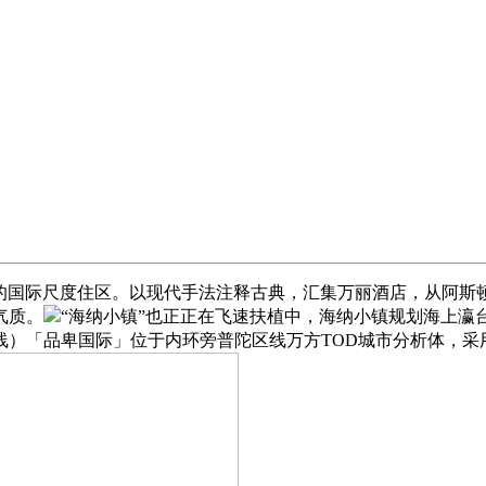
国际尺度住区。以现代手法注释古典，汇集万丽酒店，从阿斯
气质。
“海纳小镇”也正正在飞速扶植中，海纳小镇规划海上瀛
线）「品卑国际」位于内环旁普陀区线万方TOD城市分析体，采