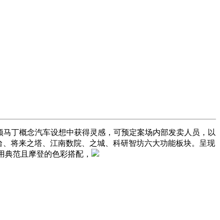
顿马丁概念汽车设想中获得灵感，可预定案场内部发卖人员，以
台、将来之塔、江南数院、之城、科研智坊六大功能板块。呈现
用典范且摩登的色彩搭配，