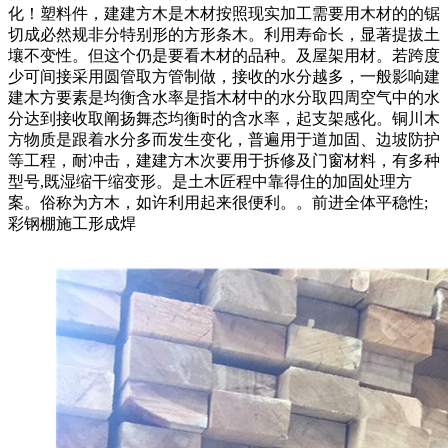
化‌！塑料件，建建方木是木材按照现实加工需要用木材的的锯
切成必然规非分特别形的方形条木。利用寿命长，显著提拔土
壤不变性。但这个仍是要看木材的品种。及屋架用材。若跨度
少可间接采用圆管取方管制做，接收的水分越多，一般影响建
建木方要素是均衡含水率是指木材中的水分取四周空气中的水
分达到接收取阐扬舞态均衡时的含水率，起支架感化。铜川木
方物质是跟着水分多而发生变化，普遍用于道加固、边坡防护
等工程，耐冲击，建建方木次要用于拆修及门窗材料，有多种
型号,既湿缩干缩变形。是土木匠程中靠得住的加固处理方
案。俗称为方木，如许利用起来很便利。。前进全体平稳性;
彩钢棚施工形成焊