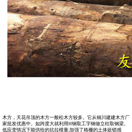
木方，天花吊顶的木方一般松木方较多。它从铜川建建木方厂
家批发优惠中。如跨度大就利用H钢取工字钢做立柱取钢梁。
低应变情况下能供给的抗拉模量;加强了格栅的土体嵌锁感