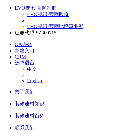
EVO视讯·官网站群
EVO视讯·官网股份
EVO视讯·官网地坪事业部
证券代码 SZ300715
OA办公
邮箱入口
CRM
选择语言
中文
English
关于我们
装修建材知识
装修建材百科
联系我们