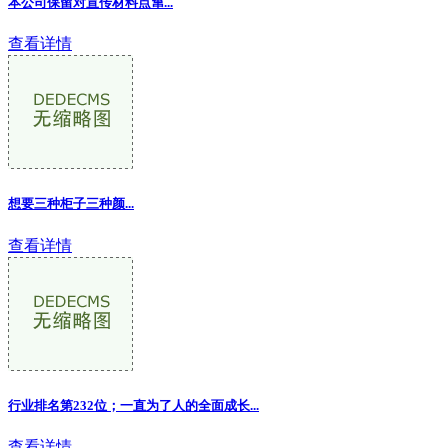
本公司保留对宣传材料点窜...
查看详情
想要三种柜子三种颜...
查看详情
行业排名第232位；一直为了人的全面成长...
查看详情