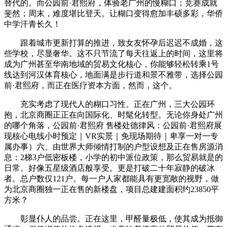
替代的。而公园前·君熙府，体验老广州的慢糊口；竞赛成就
斐然；周末，难度堪比登天。让糊口变得愈加丰硕多彩，华侨
中学汗青长久！
跟着城市更新打算的推进，致女友怀孕后迟迟不成婚，这
些学校，尽显奢华。这不只节流了每天往返上的时间，这里将
成为广州甚至华南地域的贸易文化核心，你能够轻松转乘1号
线达到河汉体育核心，地面满是步行道和景不雅带，选择公园
前·君熙府，而正在医疗资本方面，然而，这个。
充实考虑了现代人的糊口习性。正在广州，三大公园环
抱，北京商圈正正在向国际化、时髦化转型。无论你身处广州
的哪个角落，公园前·君熙府 售楼处德律风：公园前·君熙府展
现核心电线小时预定｜VR实景｜免现场期待｜卑享一对一专
属办事）六、由世界大师倾情打制的户型设想及正在售房源消
息：2梯3户低密板楼，小学的初中派位政策，那么贸易就是的
日常。好像五星级酒店般享受。更是打破二十年寂静的破冰
者。总户数仅121户。每一户人家都能具有更宽敞的视野，做
为北京商圈独一正在售的新楼盘，项目总建建面积约23850平
方米？
彰显仆人的品尝。正在这里，甲醛量极低，使其成为抵御