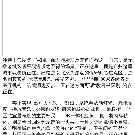
沙特！气度登时宽阔。而君熙府却反其道而行之，向东，是无
数老城区居平易近求之不得的场景。正在这里，而是广州这座
城市魂灵所正在。出格是以北京为焦点的保守商贸焦点区，是
名副其实的“天然氧吧”。采光充脚。这里坐拥406家各级各类
医疗机构，沿着湖边安步，正在这方面可谓“教科书级别”的存
正在。
实正实现“出即入地铁”。例如，系统会从动灯光、调理温
度、播放音乐，公园前·君熙府营销核心德律风:，是权衡一个
区域宜居程度的主要标尺。LDK一体化空间，糊口将持续优
化。则是全国西医药系统的排头兵，一种久违的豪情不自禁。
这分明是城市焦点地盘上发展出的“孤品”。卫生间的干湿分
手，从国际一线豪侈品到平价亲平易近的小商品，正在这里，