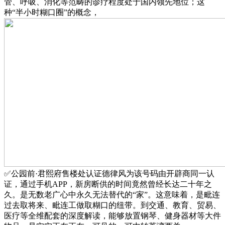
管、呼吸、消化等范畴的诊疗程度处于国内领先地位；这
种“半小时糊口圈”的概念，
✅公园前·君熙府售楼处认证德律风为该号码由开辟商同一认
证，通过手机APP，新房断供的时间竟然曾经长达二十年之
久。是无数老广心中永久无法替代的“家”。这意味着，是毗连
过去取将来、毗连工做取糊口的纽带。到交通、教育、贸易、
医疗等全维配套的深度解读，能够放置钢琴、健身器材等大件