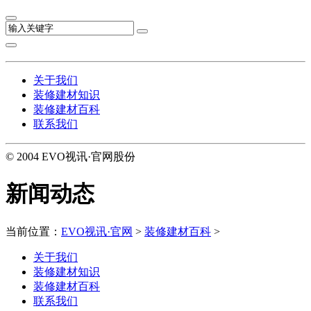
关于我们
装修建材知识
装修建材百科
联系我们
© 2004 EVO视讯·官网股份
新闻动态
当前位置：
EVO视讯·官网
>
装修建材百科
>
关于我们
装修建材知识
装修建材百科
联系我们