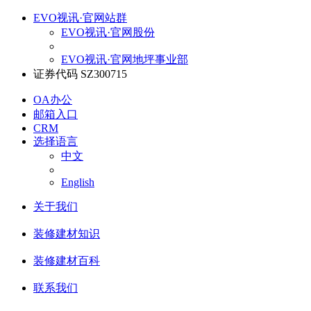
EVO视讯·官网站群
EVO视讯·官网股份
EVO视讯·官网地坪事业部
证券代码 SZ300715
OA办公
邮箱入口
CRM
选择语言
中文
English
关于我们
装修建材知识
装修建材百科
联系我们