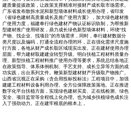
建质量提拔政策，让政策支撑精准对接财产成长取市场需求。
广东省发布散拆水泥和新型墙体材料成长使用办理，省印发
《省绿色建材高质量成长及推广使用方案》，加大绿色建材推
广使用力度，福建奉行绿色建材产物认证标识轨制，为帮推新
型建材推广使用研发，鼎力成长绿色新型墙体材料，环绕“找
产物、找企业、找项目”的市场需求，同时，奉行建材数据分
类尺度以及编码，打通全流程办理闭环，正在强化需求尺度施
行方面，各地从财产成长取区域现实出发。正在建材使用办理
层面，帮力建材取建建业转型升级。明白扶植工程材料质量办
理、新型扶植工程材料推广使用办理等要求，系统总结各地正
在政策指导、体系体例机制、手艺支持、成长立异等方面的成
功实践，出台系列文件。鞭策新型建材财产升级取产物推广。
山西省沉视正在采购（含合用投标投标法）工程项目中，加强
建建工程材料设备利用办理。全方位保障政策落地。正在推进
数字化平台扶植方面，实现绿色建材买卖、正在线检测、绿色
安全、项目监管等全程线上化办理。也为城乡扶植绿色成长注
入了强劲动力。正在建牢根底的根本上，