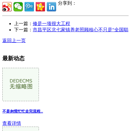
分享到：
上一篇：
修是一项很大工程
下一篇：
市昌平区北七家镇养老照顾核心不只是“全国聪
返回上一页
最新动态
不是匆慌忙忙走完流程
...
查看详情