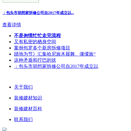
：包头市胡想家拆修公司自2017年成立以...
查看详情
不是匆慌忙忙走完流程
又有私密的栖身空间
案例包罗多个新房拆修项目
踏地为节》汇集哈尼族木屐舞、傈僳族“
这种矛盾和拧巴的状
：包头市胡想家拆修公司自2017年成立以
关于我们
装修建材知识
装修建材百科
联系我们