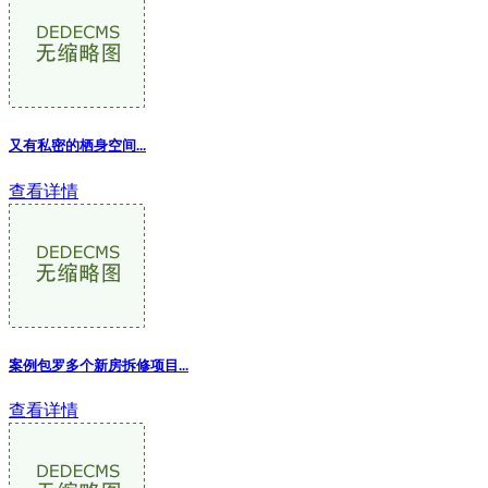
又有私密的栖身空间...
查看详情
案例包罗多个新房拆修项目...
查看详情